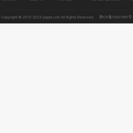
Copyright © 2015-2023 ypppt.com All Rights Reserved.
津ICP备15001961号