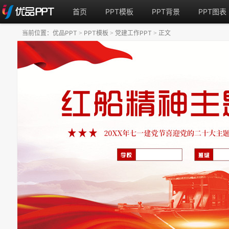
首页
PPT模板
PPT背景
PPT图表
当前位置：
优品PPT
PPT模板
党建工作PPT
正文
>
>
>