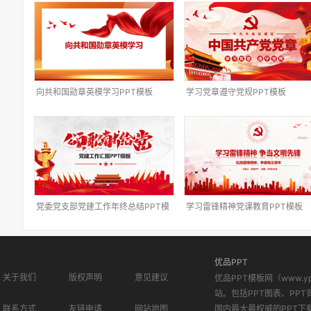
向共和国勋章英模学习PPT模板
学习党章遵守党规PPT模板
党委党支部党建工作年终总结PPT模
学习雷锋精神党课教育PPT模板
板
优品PPT
关于我们
版权声明
意见建议
优品PPT模板网（www.
站。包括PPT图表、PPT
联系方式
友链申请
网站地图
国内最大最权威的PPT下