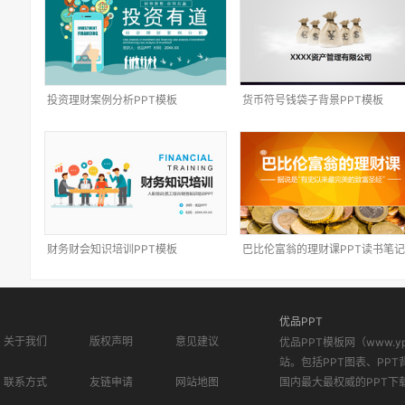
投资理财案例分析PPT模板
货币符号钱袋子背景PPT模板
财务财会知识培训PPT模板
巴比伦富翁的理财课PPT读书笔记
优品PPT
关于我们
版权声明
意见建议
优品PPT模板网（www.
站。包括PPT图表、PPT
联系方式
友链申请
网站地图
国内最大最权威的PPT下