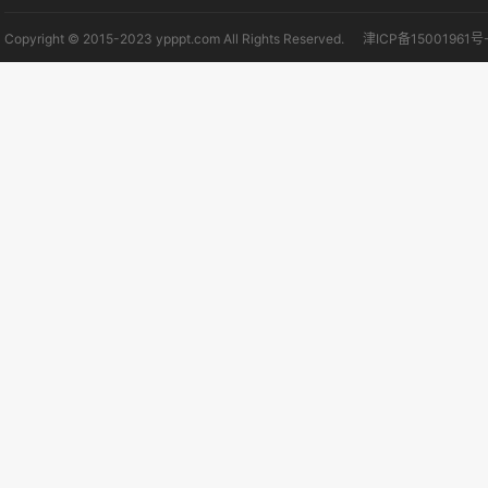
Copyright © 2015-2023 ypppt.com All Rights Reserved.
津ICP备15001961号