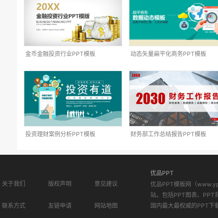
金币金融投资行业PPT模板
动态矢量扁平化商务PPT模板
投资理财案例分析PPT模板
财务部工作总结报告PPT模板
优品PPT
关于我们
版权声明
意见建议
优品PPT模板网（www.
站。包括PPT图表、PPT
联系方式
友链申请
网站地图
国内最大最权威的PPT下