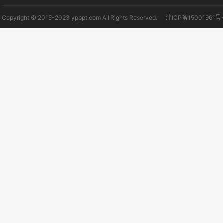
Copyright © 2015-2023 ypppt.com All Rights Reserved.
津ICP备15001961号