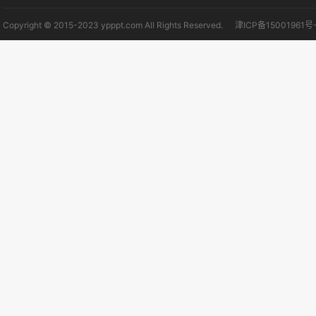
Copyright © 2015-2023 ypppt.com All Rights Reserved.
津ICP备15001961号