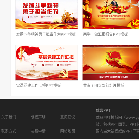
发扬斗争精神勇于担当作为PPT模板
两学一做汇报报告PPT模板
党课党建工作汇报PPT模板
共青团团支部幻灯片模板
优品PPT
关于我们
版权声明
意见建议
优品PPT模板网（www.
站。包括PPT图表、PPT
联系方式
友链申请
网站地图
国内最大最权威的PPT下