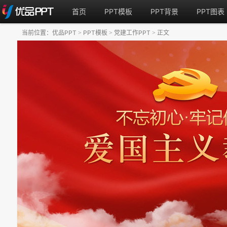
首页
PPT模板
PPT背景
PPT图表
当前位置：
优品PPT
PPT模板
党建工作PPT
正文
>
>
>