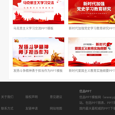
马克思主义学习交流PPT模板
新时代加强党史学习教育研究PP
板
发扬斗争精神勇于担当作为PPT模板
新时代爱国主义教育实施纲要PP
板
优品PPT
关于我们
版权声明
意见建议
优品PPT模板网（www.
站。包括PPT图表、PPT
联系方式
友链申请
网站地图
国内最大最权威的PPT下