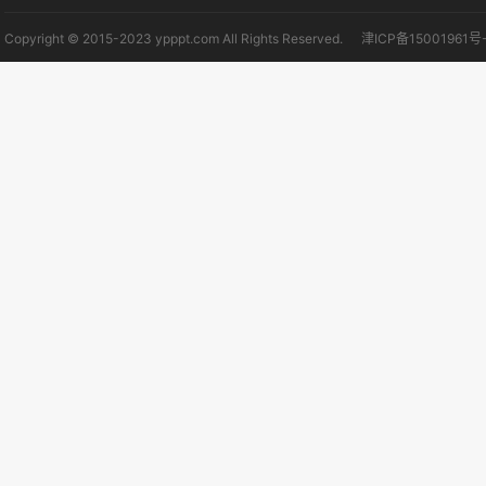
Copyright © 2015-2023 ypppt.com All Rights Reserved.
津ICP备15001961号