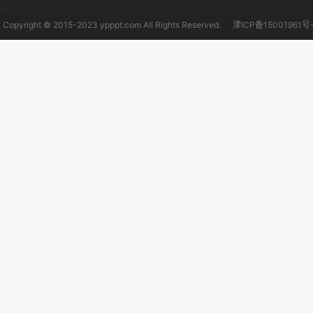
Copyright © 2015-2023 ypppt.com All Rights Reserved.
津ICP备15001961号