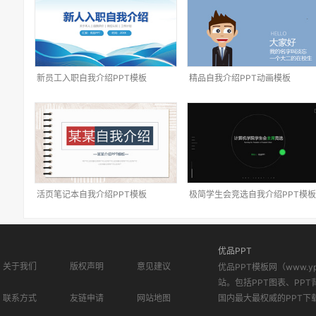
新员工入职自我介绍PPT模板
精品自我介绍PPT动画模板
活页笔记本自我介绍PPT模板
极简学生会竞选自我介绍PPT模板
优品PPT
关于我们
版权声明
意见建议
优品PPT模板网（www.
站。包括PPT图表、PPT
联系方式
友链申请
网站地图
国内最大最权威的PPT下