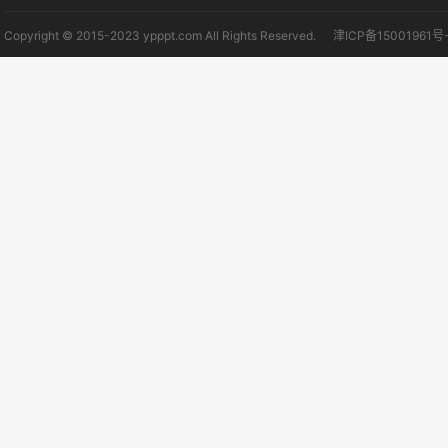
Copyright © 2015-2023 ypppt.com All Rights Reserved.
津ICP备15001961号