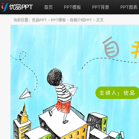
首页
PPT模板
PPT背景
PPT图表
当前位置：
优品PPT
PPT模板
自我介绍PPT
正文
>
>
>