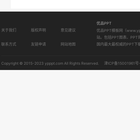
优品PPT
关于我们
版权声明
意见建议
优品PPT模板网（www.
站。包括PPT图表、PPT
联系方式
友链申请
网站地图
国内最大最权威的PPT下
Copyright © 2015-2023 ypppt.com All Rights Reserved.
津ICP备15001961号