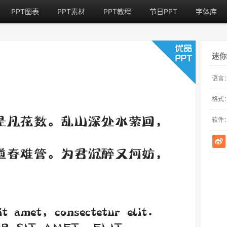
PPT图表
PPT素材
PPT教程
节日PPT
字体库
迷你
语言
格式
软件