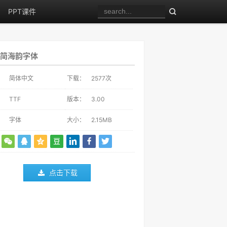
PPT课件
简海韵字体
：
简体中文
下载：
2577
次
：
TTF
版本：
3.00
：
字体
大小：
2.15MB
点击下载