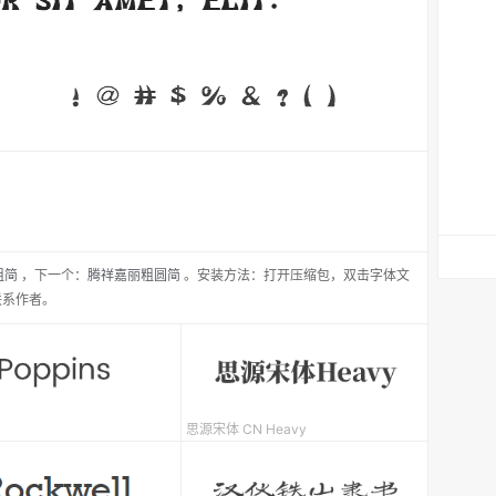
粗简
，
下一个：
腾祥嘉丽粗圆简
。安装方法：打开压缩包，双击字体文
联系作者。
思源宋体 CN Heavy