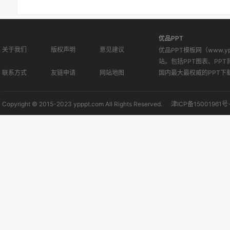
优品PPT
关于我们
版权声明
意见建议
优品PPT模板网（www.
站。包括PPT图表、PPT
联系方式
友链申请
网站地图
国内最大最权威的PPT下
Copyright © 2015-2023 ypppt.com All Rights Reserved.
津ICP备15001961号