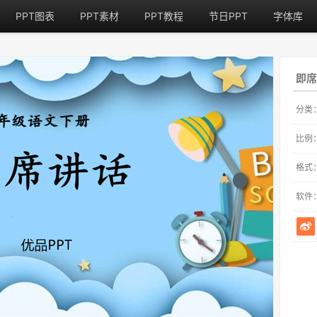
PPT图表
PPT素材
PPT教程
节日PPT
字体库
即席
分类
比例
格式
软件