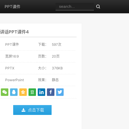
PPT课件
讲话PPT课件4
：
PPT课件
下载：
597
次
：
宽屏16:9
页数：
20页
：
PPTX
大小：
376KB
：
PowerPoint
效果：
静态
点击下载