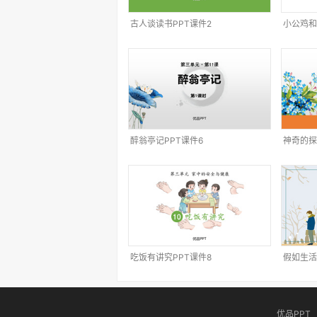
古人谈读书PPT课件2
小公鸡和
醉翁亭记PPT课件6
神奇的探
吃饭有讲究PPT课件8
假如生活
优品PPT