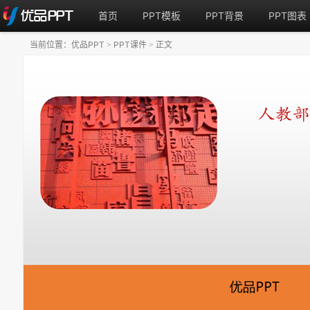
首页
PPT模板
PPT背景
PPT图表
当前位置：
优品PPT
PPT课件
正文
>
>