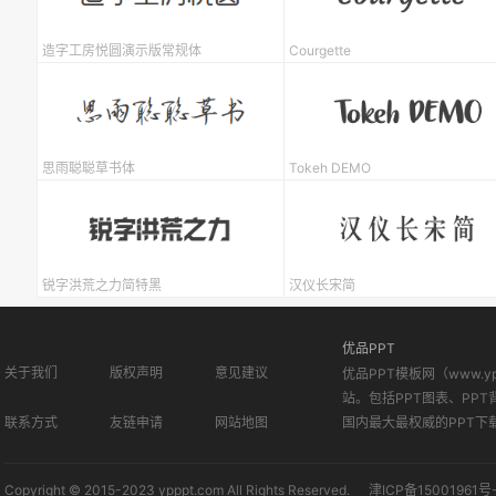
造字工房悦圆演示版常规体
Courgette
思雨聪聪草书体
Tokeh DEMO
锐字洪荒之力简特黑
汉仪长宋简
优品PPT
关于我们
版权声明
意见建议
优品PPT模板网（www.
站。包括PPT图表、PPT
联系方式
友链申请
网站地图
国内最大最权威的PPT下
Copyright © 2015-2023 ypppt.com All Rights Reserved.
津ICP备15001961号