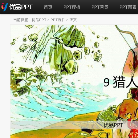
首页
PPT模板
PPT背景
PPT图表
当前位置：
优品PPT
PPT课件
正文
>
>