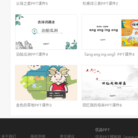
父母之爱PPT课件5
杜甫诗三首PPT课件2
泊船瓜洲PPT课件4
《ang eng ing ong》PPT课件4
金色的草地PPT课件3
回忆我的母亲PPT课件8
优品PPT
关于我们
版权声明
意见建议
优品PPT模板网（www.