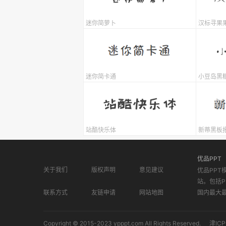
迷你简萝卜
汉标寻果
迷你简卡通
小豆岛黑
站酷快乐体
新蒂黑板
优品PPT
关于我们
版权声明
意见建议
优品PPT
站。包括P
联系方式
友链申请
网站地图
国内最大
Copyright © 2015-2023 ypppt.com All Rights Reserved.
津ICP