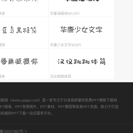
果体
华康海报体W12(P)
糖简
华康少女文字W5(P)
报体
汉仪跳跳体简
模板网（www.ypppt.com）是一家专注于分享高质量的免费PPT模板下载网
PT图表、PPT背景图片、PPT素材、PPT教程等各类PPT资源。致力于打造
最权威的PPT下载一站式服务平台。
备15001961号-1