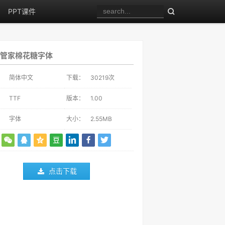
PPT课件
管家棉花糖字体
：
简体中文
下载：
30219
次
：
TTF
版本：
1.00
：
字体
大小：
2.55MB
点击下载