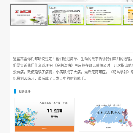
这些寓言你们都听说过吧！他们通过简单、生动的故事告诉我们深刻的道理
们要告诉我们什么道理吧!《扁鹊治病》写扁鹊在拜见蔡桓公时，几次指出他
没有病，致使延误了病情，小病酿成了大病，最后无药可医。《纪昌学射》
纪昌刻苦练习，最后成了百发百中的射箭能手。
相关课件