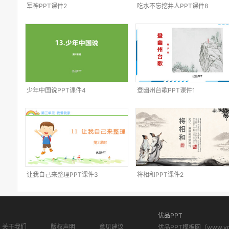
军神PPT课件2
吃水不忘挖井人PPT课件8
少年中国说PPT课件4
登幽州台歌PPT课件1
让我自己来整理PPT课件3
将相和PPT课件2
优品PPT
关于我们
版权声明
意见建议
优品PPT模板网（www.