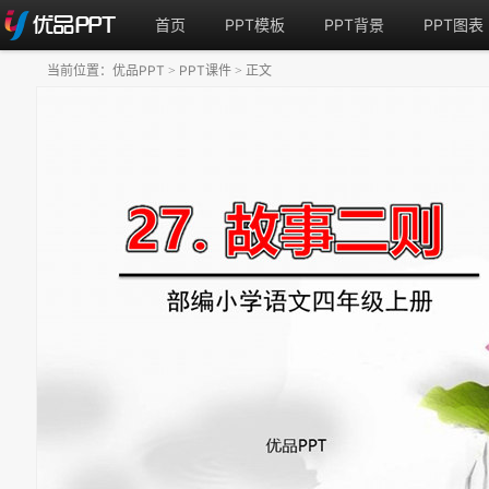
首页
PPT模板
PPT背景
PPT图表
当前位置：
优品PPT
PPT课件
正文
>
>