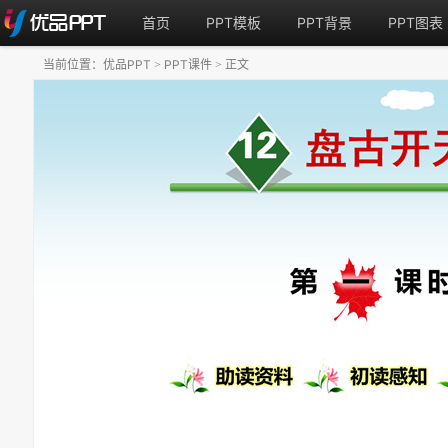
首页
PPT模板
PPT背景
PPT图表
当前位置：
优品PPT
PPT课件
正文
>
>