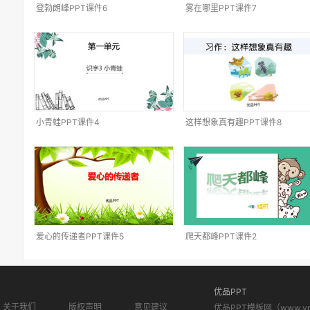
登勃朗峰PPT课件6
雾在哪里PPT课件7
小青蛙PPT课件4
这样想象真有趣PPT课件8
爱心的传递者PPT课件5
爬天都峰PPT课件2
优品PPT
关于我们
版权声明
意见建议
优品PPT模板网（www.