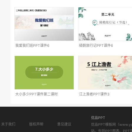
我爱我们班PPT课件6
骑鹅旅行记PPT课件6
大小多少PPT课件第二课时
江上渔者PPT课件3
优品PPT
关于我们
版权声明
意见建议
优品PPT模板网（www.
站。包括PPT图表、PPT