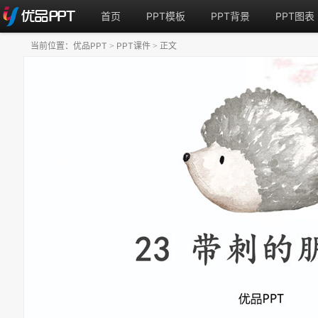
首页
PPT模板
PPT背景
PPT图表
当前位置：
优品PPT
PPT课件
正文
>
>