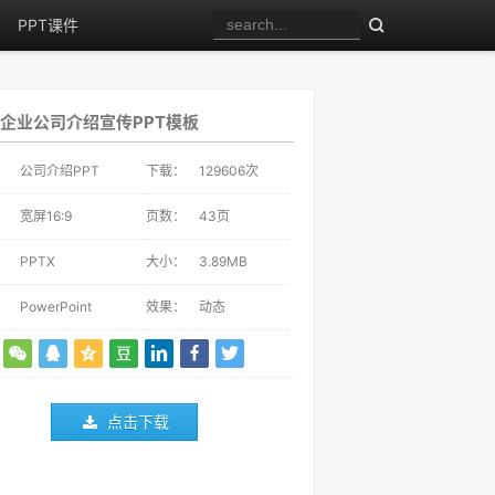
PPT课件
企业公司介绍宣传PPT模板
：
公司介绍PPT
下载：
129606
次
：
宽屏16:9
页数：
43页
：
PPTX
大小：
3.89MB
：
PowerPoint
效果：
动态
点击下载