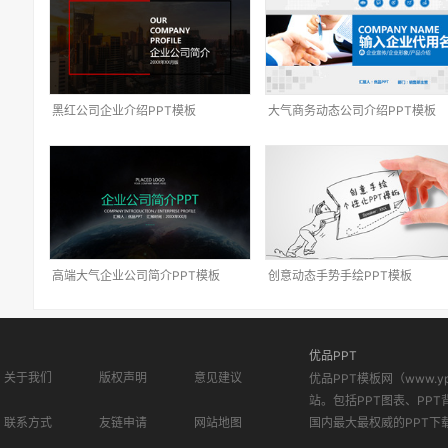
黑红公司企业介绍PPT模板
大气商务动态公司介绍PPT模板
高端大气企业公司简介PPT模板
创意动态手势手绘PPT模板
优品PPT
关于我们
版权声明
意见建议
优品PPT模板网（www.
站。包括PPT图表、PPT
联系方式
友链申请
网站地图
国内最大最权威的PPT下