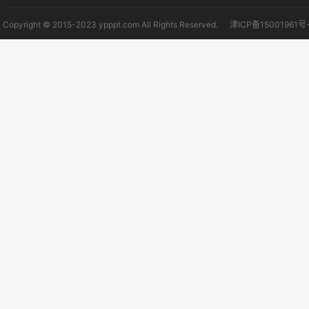
Copyright © 2015-2023 ypppt.com All Rights Reserved.
津ICP备15001961号