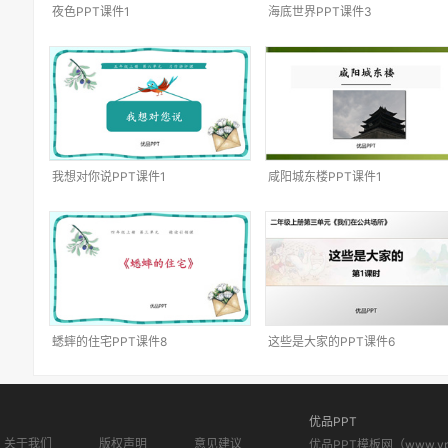
夜色PPT课件1
海底世界PPT课件3
我想对你说PPT课件1
咸阳城东楼PPT课件1
蟋蟀的住宅PPT课件8
这些是大家的PPT课件6
优品PPT
关于我们
版权声明
意见建议
优品PPT模板网（www.