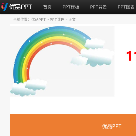
首页
PPT模板
PPT背景
PPT图表
当前位置：
优品PPT
PPT课件
正文
>
>