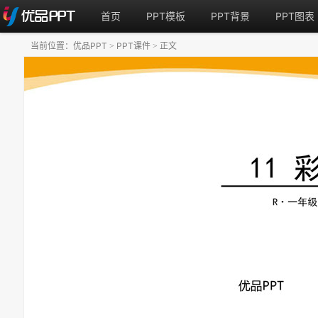
首页
PPT模板
PPT背景
PPT图表
当前位置：
优品PPT
PPT课件
正文
>
>