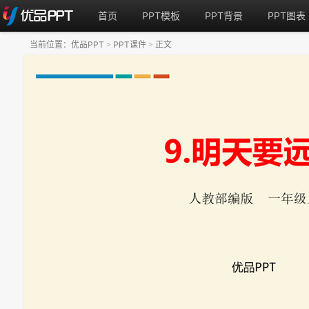
首页
PPT模板
PPT背景
PPT图表
当前位置：
优品PPT
PPT课件
正文
>
>