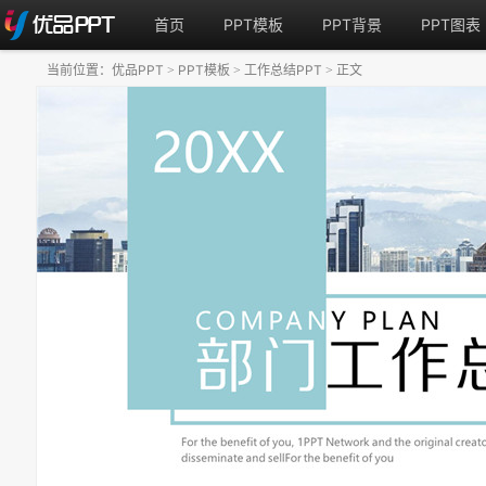
首页
PPT模板
PPT背景
PPT图表
当前位置：
优品PPT
PPT模板
工作总结PPT
正文
>
>
>