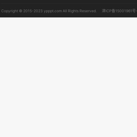
Copyright © 2015-2023 ypppt.com All Rights Reserved.
津ICP备15001961号