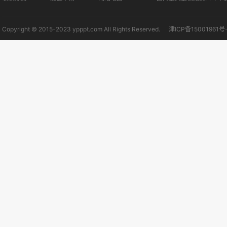
Copyright © 2015-2023 ypppt.com All Rights Reserved.
津ICP备15001961号