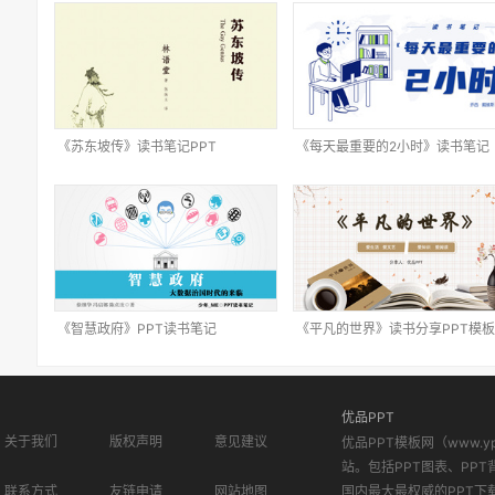
《苏东坡传》读书笔记PPT
《每天最重要的2小时》读书笔记
PPT
《智慧政府》PPT读书笔记
《平凡的世界》读书分享PPT模板
优品PPT
关于我们
版权声明
意见建议
优品PPT模板网（www.
站。包括PPT图表、PPT
联系方式
友链申请
网站地图
国内最大最权威的PPT下