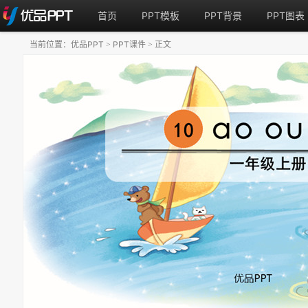
首页
PPT模板
PPT背景
PPT图表
当前位置：
优品PPT
PPT课件
正文
>
>