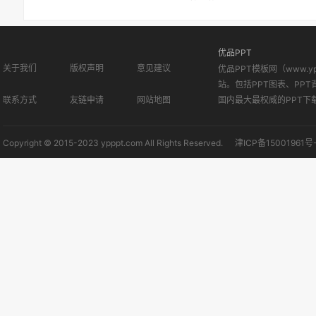
优品PPT
关于我们
版权声明
意见建议
优品PPT模板网（www.
站。包括PPT图表、PPT
联系方式
友链申请
网站地图
国内最大最权威的PPT下
Copyright © 2015-2023 ypppt.com All Rights Reserved.
津ICP备15001961号