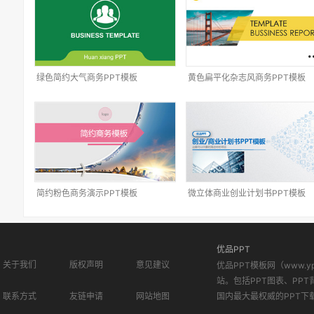
绿色简约大气商务PPT模板
黄色扁平化杂志风商务PPT模板
简约粉色商务演示PPT模板
微立体商业创业计划书PPT模板
优品PPT
关于我们
版权声明
意见建议
优品PPT模板网（www.
站。包括PPT图表、PPT
联系方式
友链申请
网站地图
国内最大最权威的PPT下