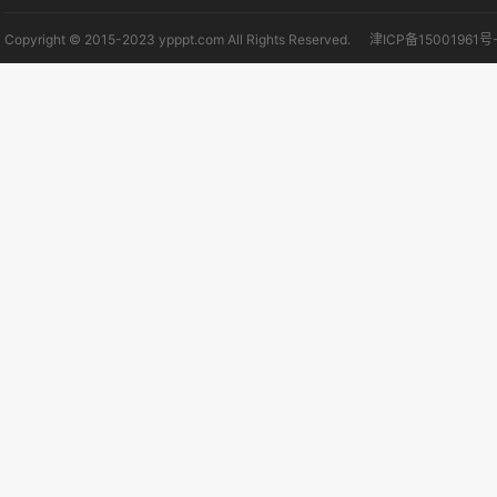
Copyright © 2015-2023 ypppt.com All Rights Reserved.
津ICP备15001961号