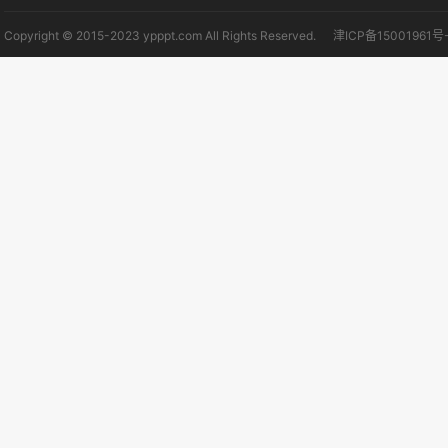
Copyright © 2015-2023 ypppt.com All Rights Reserved.
津ICP备15001961号