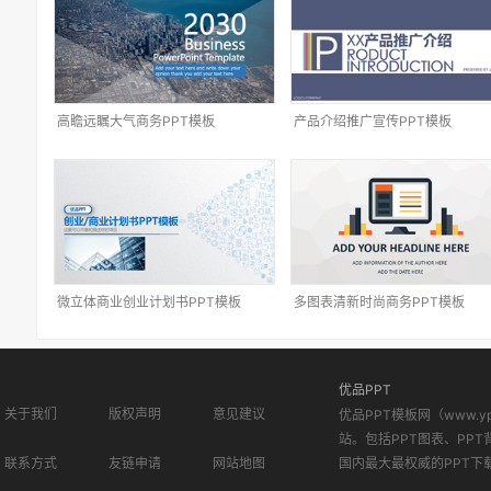
高瞻远瞩大气商务PPT模板
产品介绍推广宣传PPT模板
微立体商业创业计划书PPT模板
多图表清新时尚商务PPT模板
优品PPT
关于我们
版权声明
意见建议
优品PPT模板网（www.
站。包括PPT图表、PPT
联系方式
友链申请
网站地图
国内最大最权威的PPT下