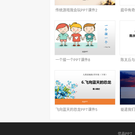
传统游戏我会玩PPT课件2
庭中有奇
一个接一个PPT课件8
陈太丘与
飞向蓝天的恐龙PPT课件5
驱遣我们
优品PPT