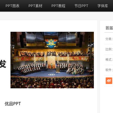
PPT图表
PPT素材
PPT教程
节日PPT
字体库
首届
分类
比例
格式
软件