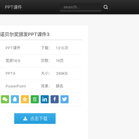
PPT课件
诺贝尔奖颁发PPT课件3
：
PPT课件
下载：
1310
次
：
宽屏16:9
页数：
16页
：
PPTX
大小：
369KB
：
PowerPoint
效果：
静态
点击下载