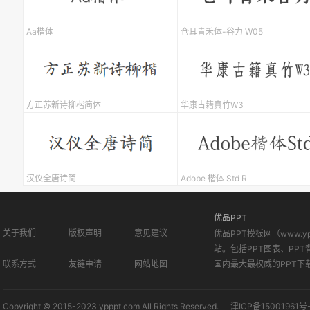
Aa楷体
仓耳青禾体-谷力 W05
方正苏新诗柳楷简体
华康古籍真竹W3
汉仪全唐诗简
Adobe 楷体 Std R
优品PPT
关于我们
版权声明
意见建议
优品PPT模板网（www.
站。包括PPT图表、PPT
联系方式
友链申请
网站地图
国内最大最权威的PPT下
Copyright © 2015-2023 ypppt.com All Rights Reserved.
津ICP备15001961号