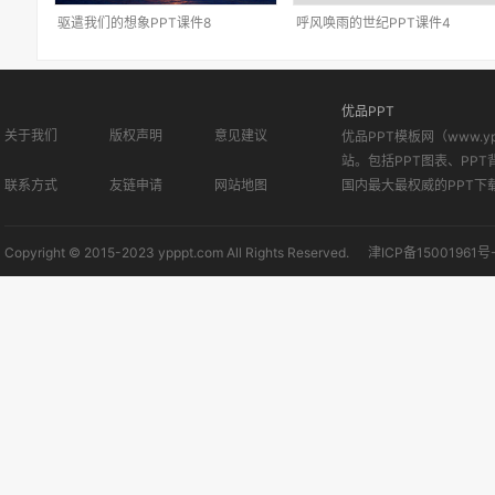
驱遣我们的想象PPT课件8
呼风唤雨的世纪PPT课件4
优品PPT
关于我们
版权声明
意见建议
优品PPT模板网（www.
站。包括PPT图表、PPT
联系方式
友链申请
网站地图
国内最大最权威的PPT下
Copyright © 2015-2023 ypppt.com All Rights Reserved.
津ICP备15001961号