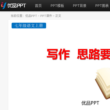
首页
PPT模板
PPT背景
PPT图表
当前位置：
优品PPT
PPT课件
正文
>
>