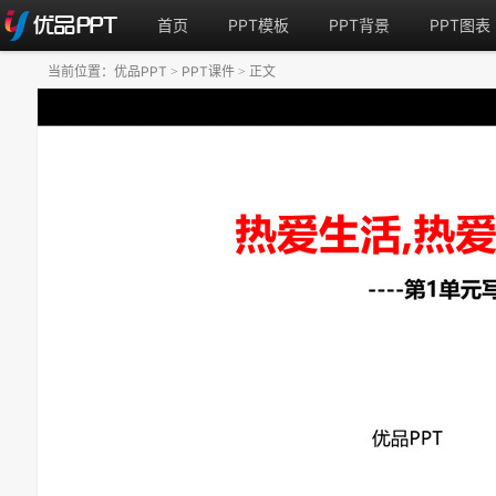
首页
PPT模板
PPT背景
PPT图表
当前位置：
优品PPT
PPT课件
正文
>
>