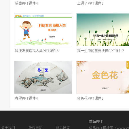
望岳PPT课件4
上课了PPT课件5
科技发展造福人类PPT课件6
我一生中的重要抉择PPT课件7
春望PPT课件4
金色花PPT课件5
优品PPT
关于我们
版权声明
意见建议
优品PPT模板网（www.