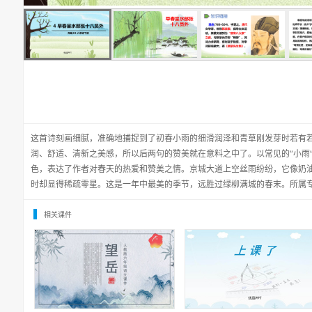
这首诗刻画细腻，准确地捕捉到了初春小雨的细滑润泽和青草刚发芽时若有
润、舒适、清新之美感，所以后两句的赞美就在意料之中了。以常见的“小雨”
色，表达了作者对春天的热爱和赞美之情。京城大道上空丝雨纷纷，它像奶
时却显得稀疏零星。这是一年中最美的季节，远胜过绿柳满城的春末。所属
相关课件