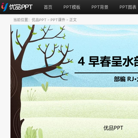
首页
PPT模板
PPT背景
PPT图表
当前位置：
优品PPT
PPT课件
正文
>
>