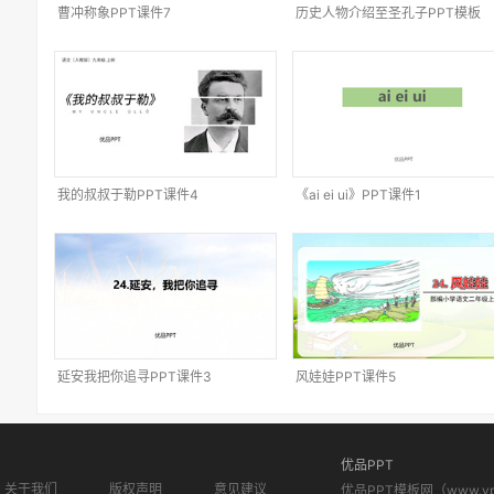
曹冲称象PPT课件7
历史人物介绍至圣孔子PPT模板
我的叔叔于勒PPT课件4
《ai ei ui》PPT课件1
延安我把你追寻PPT课件3
风娃娃PPT课件5
优品PPT
关于我们
版权声明
意见建议
优品PPT模板网（www.