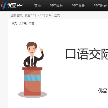
首页
PPT模板
PPT背景
PPT图表
当前位置：
优品PPT
PPT课件
正文
>
>