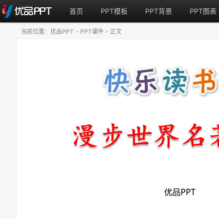
首页
PPT模板
PPT背景
PPT图表
当前位置：
优品PPT
PPT课件
正文
>
>