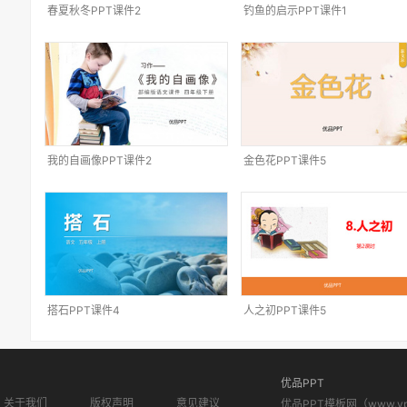
春夏秋冬PPT课件2
钓鱼的启示PPT课件1
我的自画像PPT课件2
金色花PPT课件5
搭石PPT课件4
人之初PPT课件5
优品PPT
关于我们
版权声明
意见建议
优品PPT模板网（www.