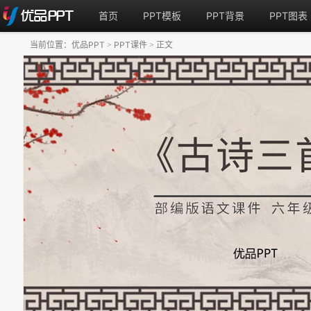
首页
PPT模板
PPT背景
PPT图表
当前位置：
优品PPT
PPT课件
正文
>
>