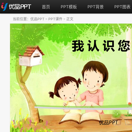
首页
PPT模板
PPT背景
PPT图表
当前位置：
优品PPT
PPT课件
正文
>
>