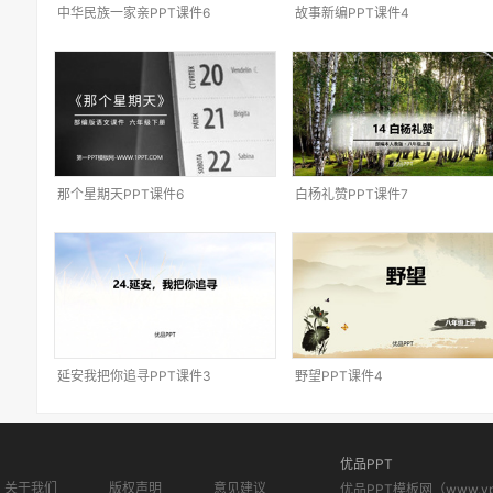
中华民族一家亲PPT课件6
故事新编PPT课件4
那个星期天PPT课件6
白杨礼赞PPT课件7
延安我把你追寻PPT课件3
野望PPT课件4
优品PPT
关于我们
版权声明
意见建议
优品PPT模板网（www.