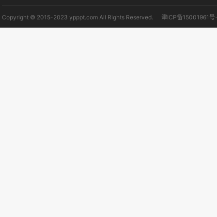
Copyright © 2015-2023 ypppt.com All Rights Reserved.
津ICP备15001961号