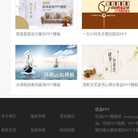
家装家居设计展示PPT模板
一万小时天才理论励志PPT
大海帆船乘风破浪PPT模板
清新文艺读书心得分享会PPT模板
优品PPT
关于我们
版权声明
意见建议
优品PPT模板网（www.
站。包括PPT图表、PPT
联系方式
友链申请
网站地图
国内最大最权威的PPT下