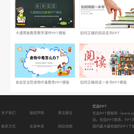
卡通黑板教育教学课件PPT模板
如何正确的阅读读书PPT
食品安全防食物中毒教育PPT模板
如何正确阅读一本书PPT模板
优品PPT
关于我们
版权声明
意见建议
优品PPT模板网（www.
站。包括PPT图表、PPT
联系方式
友链申请
网站地图
国内最大最权威的PPT下