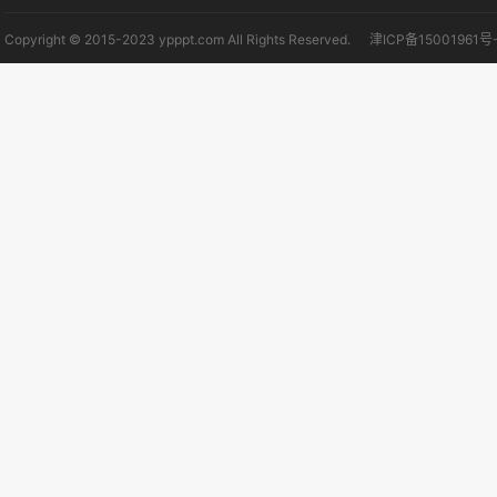
Copyright © 2015-2023 ypppt.com All Rights Reserved.
津ICP备15001961号