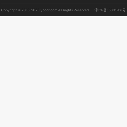
Copyright © 2015-2023 ypppt.com All Rights Reserved.
津ICP备15001961号