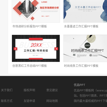
市场调研分析报告PPT模板
水墨墨迹工作汇报PPT模板
创意黑红工作总结PPT模板
时尚线条工作汇报PPT模板
优品PPT
关于我们
版权声明
意见建议
优品PPT模板网（www.
站。包括PPT图表、PPT
联系方式
友链申请
网站地图
国内最大最权威的PPT下