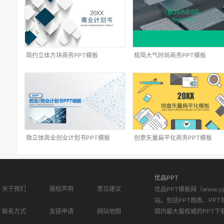
简约立体方块商务PPT模板
极简大气时尚商务PPT模板
微立体商业创业计划书PPT模板
创意矢量扁平化商务PPT模板
优品PPT
关于我们
版权声明
意见建议
优品PPT模板网（www.
站。包括PPT图表、PPT
联系方式
友链申请
网站地图
国内最大最权威的PPT下