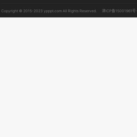
Copyright © 2015-2023 ypppt.com All Rights Reserved.
津ICP备15001961号