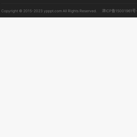
Copyright © 2015-2023 ypppt.com All Rights Reserved.
津ICP备15001961号