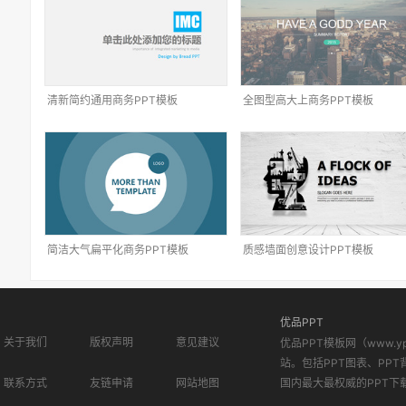
清新简约通用商务PPT模板
全图型高大上商务PPT模板
简洁大气扁平化商务PPT模板
质感墙面创意设计PPT模板
优品PPT
关于我们
版权声明
意见建议
优品PPT模板网（www.
站。包括PPT图表、PPT
联系方式
友链申请
网站地图
国内最大最权威的PPT下