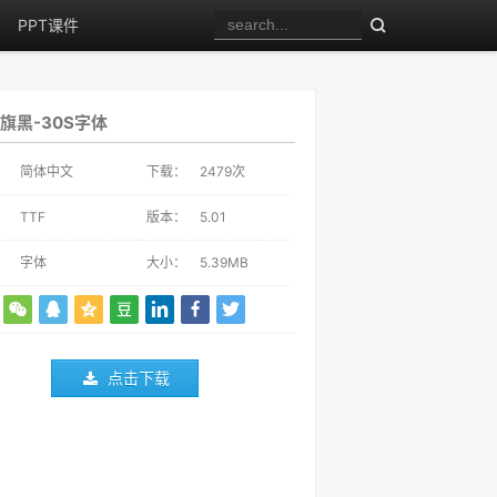
PPT课件
旗黑-30S字体
：
简体中文
下载：
2479
次
：
TTF
版本：
5.01
：
字体
大小：
5.39MB
点击下载