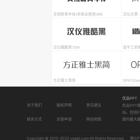
文悦新青年体(非商业使用)W8
汉仪文黑-
汉仪雅酷黑75W
造字工房明
方正雅士黑简
OPPOSan
优品PPT
关于我们
版权声明
意见建议
优品PPT
站。包括P
联系方式
友链申请
网站地图
国内最大
Copyright © 2015-2023 ypppt.com All Rights Reserved.
津ICP