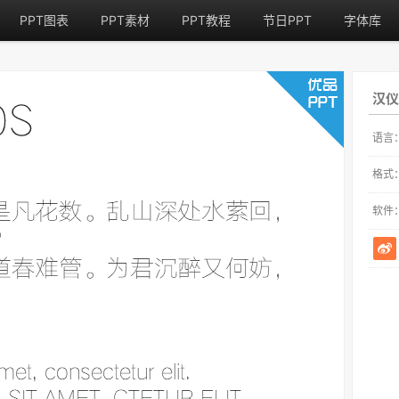
PPT图表
PPT素材
PPT教程
节日PPT
字体库
汉仪
语言
格式
软件