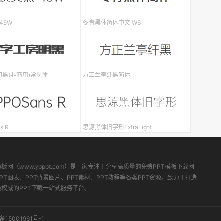
45W
冬青黑体简体中文 W6
黑(非商用)常规体
方正兰亭纤黑简体
s R
思源黑体旧字形ExtraLight
模板网（www.ypppt.com）是一家专注于分享高质量的免费PPT模板下载网
PT图表、PPT背景图片、PPT素材、PPT教程等各类PPT资源。致力于打造
最权威的PPT下载一站式服务平台。
备15001961号-1