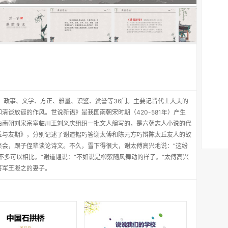
、政事、文学、方正、雅量、识鉴、赏誉等36门。主要记晋代士大夫的
清谈放诞的作风。世说新语》是我国南朝宋时期（420-581年）产生
由南朝刘宋宗室临川王刘义庆组织一批文人编写的，是六朝志人小说的代
丘与友期》，分别记述了谢道韫巧答谢太傅和陈元方巧辩陈太丘友人的故
集会，跟子侄辈谈论诗文。不久，雪下得很大，谢太傅高兴地说：“这纷
不多可以相比。”谢道韫说：“不如说是柳絮随风舞动的样子。”太傅高兴
将军王凝之的妻子。