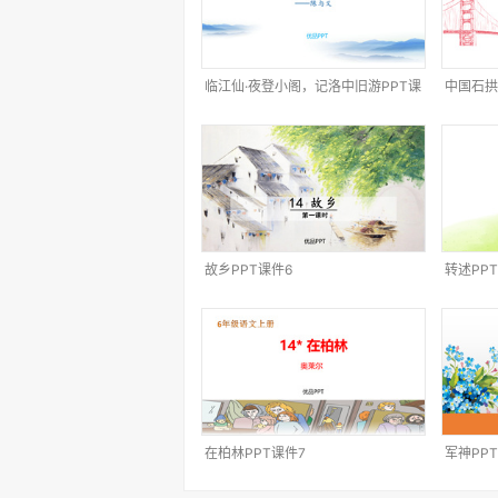
临江仙·夜登小阁，记洛中旧游PPT课
中国石拱
件1
故乡PPT课件6
转述PP
在柏林PPT课件7
军神PP