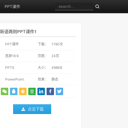
PPT课件
新语两则PPT课件1
：
PPT课件
下载：
1790
次
：
宽屏16:9
页数：
24页
：
PPTX
大小：
498KB
：
PowerPoint
效果：
静态
点击下载