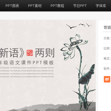
PPT图表
PPT素材
PPT教程
节日PPT
字体库
世说
分类
比例
格式
软件