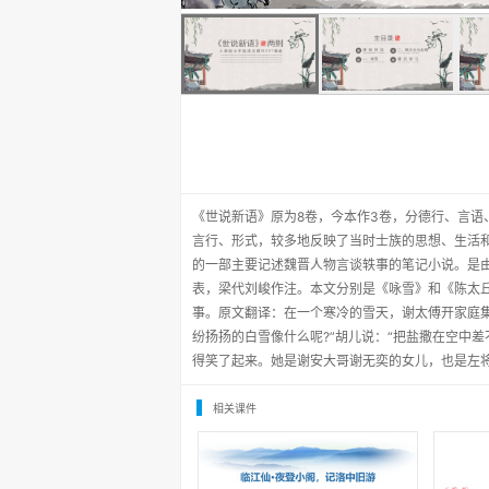
《世说新语》原为8卷，今本作3卷，分德行、言语
言行、形式，较多地反映了当时士族的思想、生活和
的一部主要记述魏晋人物言谈轶事的笔记小说。是
表，梁代刘峻作注。本文分别是《咏雪》和《陈太
事。原文翻译：在一个寒冷的雪天，谢太傅开家庭
纷扬扬的白雪像什么呢?”胡儿说：“把盐撒在空中差
得笑了起来。她是谢安大哥谢无奕的女儿，也是左
相关课件