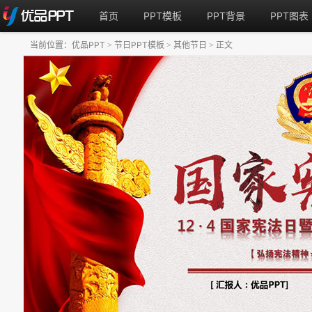
首页
PPT模板
PPT背景
PPT图表
当前位置：
优品PPT
节日PPT模板
其他节日
正文
>
>
>