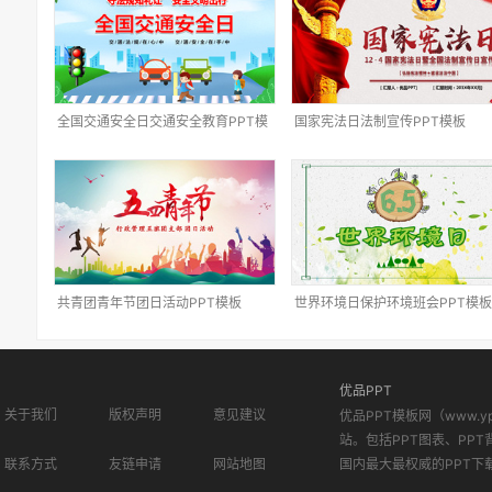
全国交通安全日交通安全教育PPT模
国家宪法日法制宣传PPT模板
板
共青团青年节团日活动PPT模板
世界环境日保护环境班会PPT模板
优品PPT
关于我们
版权声明
意见建议
优品PPT模板网（www.
站。包括PPT图表、PPT
联系方式
友链申请
网站地图
国内最大最权威的PPT下