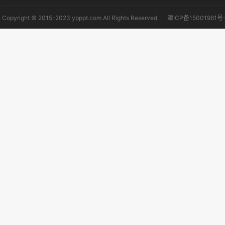
Copyright © 2015-2023 ypppt.com All Rights Reserved.
津ICP备15001961号