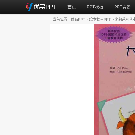
首页
PPT模板
PPT背景
当前位置：
优品PPT
绘本故事PPT
米莉茉莉丛
>
>