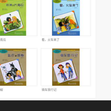
南瓜
看，火车来了
椒
骑车旅行记