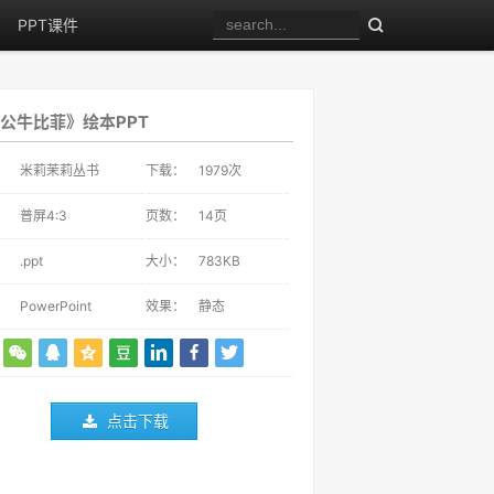
PPT课件
公牛比菲》绘本PPT
：
米莉茉莉丛书
下载：
1979
次
：
普屏4:3
页数：
14页
：
.ppt
大小：
783KB
：
PowerPoint
效果：
静态
点击下载