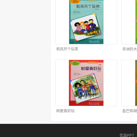
和风开个玩笑
非洲的大
树屋真好玩
盐巴和胡
优品PPT