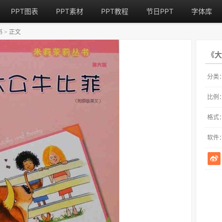
PPT图表
PPT素材
PPT教程
节日PPT
字体库
书
正文
>
《大
分类
比例
格式
软件