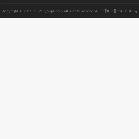
Copyright © 2015-2023 ypppt.com All Rights Reserved.
津ICP备15001961号