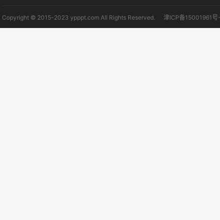
Copyright © 2015-2023 ypppt.com All Rights Reserved.
津ICP备15001961号