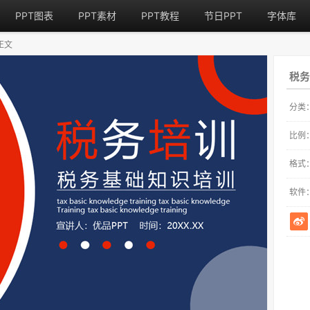
PPT图表
PPT素材
PPT教程
节日PPT
字体库
正文
税务
分类
比例
格式
软件