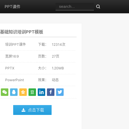
PPT课件
基础知识培训PPT模板
：
培训PPT课件
下载：
12314
次
：
宽屏16:9
页数：
27页
：
PPTX
大小：
1.20MB
：
PowerPoint
效果：
动态
点击下载