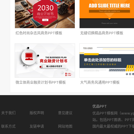
红色时尚杂志风商务PPT模板
无缝切换精品商务PPT模板
微立体商业融资计划书PPT模板
大气商务风通用PPT模板
优品PPT
关于我们
版权声明
意见建议
优品PPT模板网（www.
站。包括PPT图表、PPT
联系方式
友链申请
网站地图
国内最大最权威的PPT下