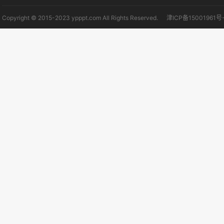
Copyright © 2015-2023 ypppt.com All Rights Reserved.
津ICP备15001961号